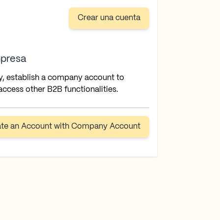
Crear una cuenta
presa
y, establish a company account to
ccess other B2B functionalities.
ate an Account with Company Account