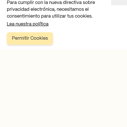
Para cumplir con la nueva directiva sobre
privacidad electrónica, necesitamos el
consentimiento para utilizar tus cookies.
Lea nuestra política
Permitir Cookies
Av. Valencia, 54
03770 El Verger, Alicante
Tel.
+34 965 781 218
COMPAÑÍA
Sobre nosotros
Mi cuenta
Contacto