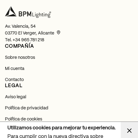
Av. Valencia, 54
03770 El Verger, Alicante
Tel.
+34 965 781 218
COMPAÑÍA
Sobre nosotros
Mi cuenta
Contacto
LEGAL
Aviso legal
Política de privacidad
Política de cookies
NEWSLETTER
Utilizamos cookies para mejorar tu experiencia.
Para cumplir con la nueva directiva sobre
Suscríbete y entérate de todas nuestras novedades,