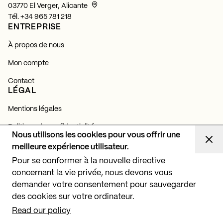
03770 El Verger, Alicante
Tél.
+34 965 781 218
ENTREPRISE
À propos de nous
Mon compte
Contact
LÉGAL
Mentions légales
Politique de confidentialité
Nous utilisons les cookies pour vous offrir une
Politique de cookies
meilleure expérience utilisateur.
NEWSLETTER
Pour se conformer à la nouvelle directive
concernant la vie privée, nous devons vous
Abonnez-vous et découvrez toutes nos actualités,
lancements et projets d'éclairage.
demander votre consentement pour sauvegarder
des cookies sur votre ordinateur.
S'abonner
Read our policy