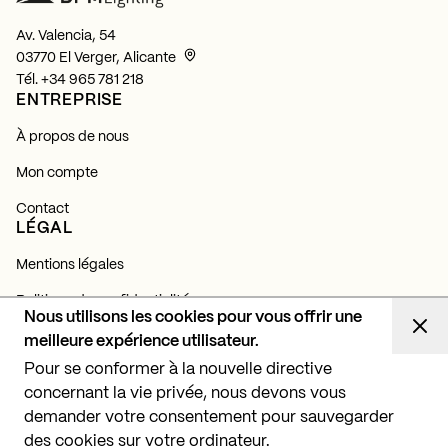
Av. Valencia, 54
03770 El Verger, Alicante
Tél.
+34 965 781 218
ENTREPRISE
À propos de nous
Mon compte
Contact
LÉGAL
Mentions légales
Politique de confidentialité
Nous utilisons les cookies pour vous offrir une
Politique de cookies
meilleure expérience utilisateur.
NEWSLETTER
Pour se conformer à la nouvelle directive
concernant la vie privée, nous devons vous
Abonnez-vous et découvrez toutes nos actualités,
lancements et projets d'éclairage.
demander votre consentement pour sauvegarder
des cookies sur votre ordinateur.