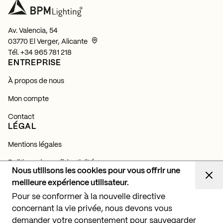
Av. Valencia, 54
03770 El Verger, Alicante
Tél.
+34 965 781 218
ENTREPRISE
À propos de nous
Mon compte
Contact
LÉGAL
Mentions légales
Politique de confidentialité
Nous utilisons les cookies pour vous offrir une
Politique de cookies
meilleure expérience utilisateur.
NEWSLETTER
Pour se conformer à la nouvelle directive
concernant la vie privée, nous devons vous
Abonnez-vous et découvrez toutes nos actualités,
lancements et projets d'éclairage.
demander votre consentement pour sauvegarder