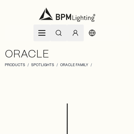
Zum Inhalt springen
ORACLE
PRODUCTS
/
SPOTLIGHTS
/
ORACLE FAMILY
/