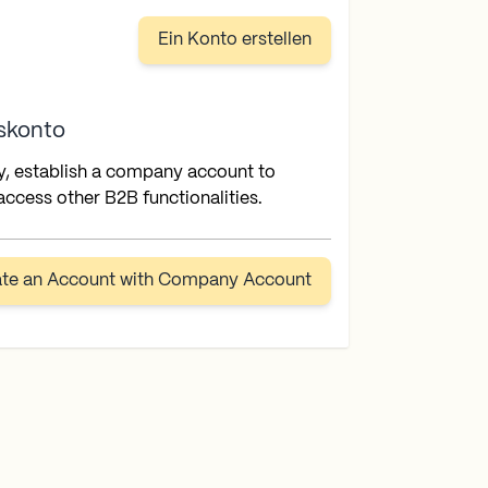
Ein Konto erstellen
skonto
y, establish a company account to
ccess other B2B functionalities.
ate an Account with Company Account