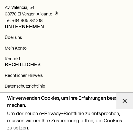
Av. Valencia, 54
03770 El Verger, Alicante
Tel.
+34 965 781 218
UNTERNEHMEN
Über uns
Mein Konto
Kontakt
RECHTLICHES
Rechtlicher Hinweis
Datenschutzrichtlinie
Cookie-Richtlinie
Wir verwenden Cookies, um Ihre Erfahrungen besser
NEWSLETTER
machen.
Um der neuen e-Privacy-Richtlinie zu entsprechen,
Abonnieren Sie sich und erfahren Sie alles über unsere
Neuigkeiten, Produkte und Lichtprojekte.
müssen wir um Ihre Zustimmung bitten, die Cookies
zu setzen.