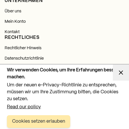
UNTERNEHMEN
Über uns
Mein Konto
Kontakt
RECHTLICHES
Rechtlicher Hinweis
Datenschutzrichtlinie
Cookie-Richtlinie
Wir verwenden Cookies, um Ihre Erfahrungen besser
NEWSLETTER
machen.
Um der neuen e-Privacy-Richtlinie zu entsprechen,
Abonnieren Sie sich und erfahren Sie alles über unsere
Neuigkeiten, Produkte und Lichtprojekte.
müssen wir um Ihre Zustimmung bitten, die Cookies
zu setzen.
Abonnieren
Read our policy
Cookies setzen erlauben
Copyright © 2026 BPM Lighting, SL. Alle Rechte vorbehalten.