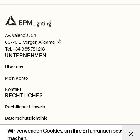
Av. Valencia, 54
03770 El Verger, Alicante
Tel.
+34 965 781 218
UNTERNEHMEN
Über uns
Mein Konto
Kontakt
RECHTLICHES
Rechtlicher Hinweis
Datenschutzrichtlinie
Cookie-Richtlinie
Wir verwenden Cookies, um Ihre Erfahrungen besser
NEWSLETTER
machen.