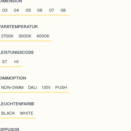
DIMENSION
03
04
05
06
07
08
FARBTEMPERATUR
2700K
3000K
4000K
LEISTUNGSCODE
ST
HI
DIMMOPTION
NON-DIMM
DALI
1.10V
PUSH
LEUCHTENFARBE
BLACK
WHITE
DIFFUSOR