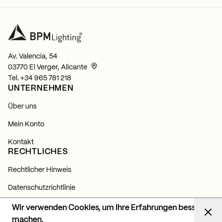
Av. Valencia, 54
03770 El Verger, Alicante
Tel.
+34 965 781 218
UNTERNEHMEN
Über uns
Mein Konto
Kontakt
RECHTLICHES
Rechtlicher Hinweis
Datenschutzrichtlinie
Cookie-Richtlinie
Wir verwenden Cookies, um Ihre Erfahrungen besser
NEWSLETTER
machen.