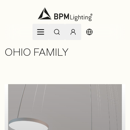
Allez au contenu
OHIO FAMILY