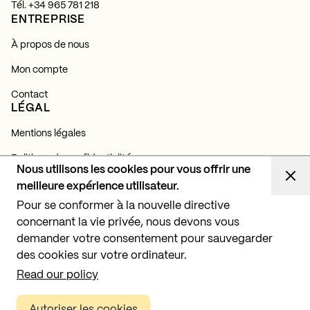
Tél.
+34 965 781 218
ENTREPRISE
À propos de nous
Mon compte
Contact
LÉGAL
Mentions légales
Politique de confidentialité
Nous utilisons les cookies pour vous offrir une
Politique de cookies
meilleure expérience utilisateur.
NEWSLETTER
Pour se conformer à la nouvelle directive
concernant la vie privée, nous devons vous
Abonnez-vous et découvrez toutes nos actualités,
lancements et projets d'éclairage.
demander votre consentement pour sauvegarder
des cookies sur votre ordinateur.
S'abonner
Read our policy
Autoriser les cookies