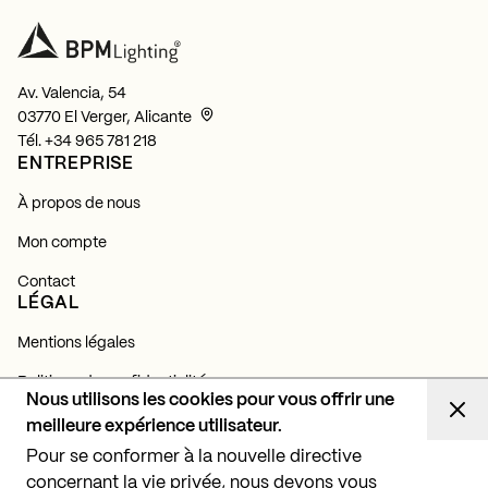
Av. Valencia, 54
03770 El Verger, Alicante
Tél.
+34 965 781 218
ENTREPRISE
À propos de nous
Mon compte
Contact
LÉGAL
Mentions légales
Politique de confidentialité
Nous utilisons les cookies pour vous offrir une
Politique de cookies
meilleure expérience utilisateur.
NEWSLETTER
Pour se conformer à la nouvelle directive
concernant la vie privée, nous devons vous
Abonnez-vous et découvrez toutes nos actualités,