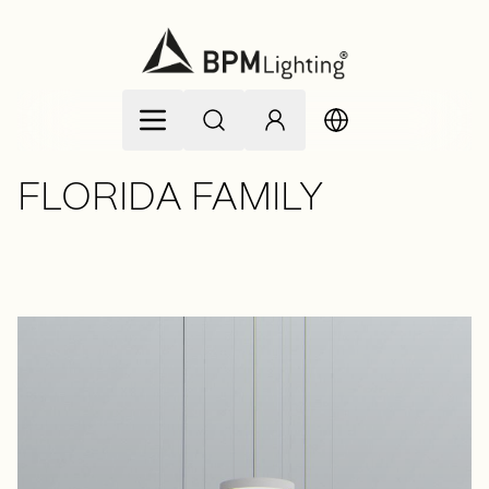
Allez au contenu
FLORIDA FAMILY