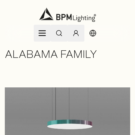
Allez au contenu
ALABAMA FAMILY