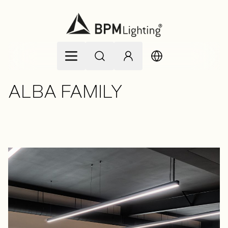
Allez au contenu
ALBA FAMILY