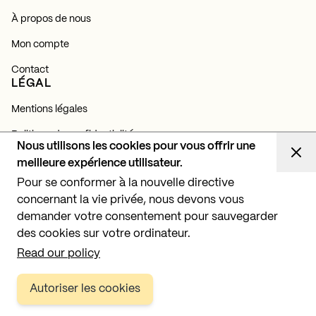
À propos de nous
Mon compte
Contact
LÉGAL
Mentions légales
Politique de confidentialité
Nous utilisons les cookies pour vous offrir une
Politique de cookies
meilleure expérience utilisateur.
NEWSLETTER
Pour se conformer à la nouvelle directive
concernant la vie privée, nous devons vous
Abonnez-vous et découvrez toutes nos actualités,
lancements et projets d'éclairage.
demander votre consentement pour sauvegarder
des cookies sur votre ordinateur.
S'abonner
Read our policy
Autoriser les cookies
Copyright © 2026 BPM Lighting, SL. Tous droits réservés.