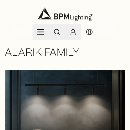
Allez au contenu
ALARIK FAMILY