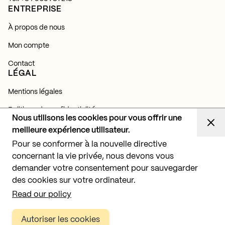
ENTREPRISE
À propos de nous
Mon compte
Contact
LÉGAL
Mentions légales
Politique de confidentialité
Nous utilisons les cookies pour vous offrir une
Politique de cookies
meilleure expérience utilisateur.
NEWSLETTER
Pour se conformer à la nouvelle directive
concernant la vie privée, nous devons vous
Abonnez-vous et découvrez toutes nos actualités,
lancements et projets d'éclairage.
demander votre consentement pour sauvegarder
des cookies sur votre ordinateur.
S'abonner
Read our policy
Autoriser les cookies