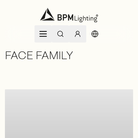
Allez au contenu
FACE FAMILY