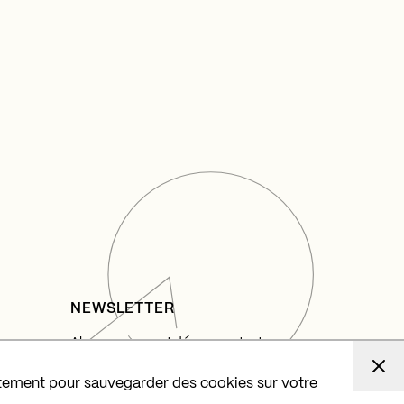
NEWSLETTER
Abonnez-vous et découvrez toutes nos
actualités, lancements et projets
d'éclairage.
ntement pour sauvegarder des cookies sur votre