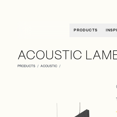
Allez au contenu
PRODUCTS
INSP
ACOUSTIC LAM
PRODUCTS
/
ACOUSTIC
/