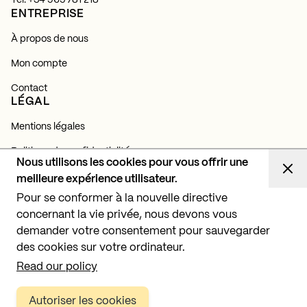
Tél.
+34 965 781 218
ENTREPRISE
À propos de nous
Mon compte
Contact
LÉGAL
Mentions légales
Politique de confidentialité
Nous utilisons les cookies pour vous offrir une
Politique de cookies
meilleure expérience utilisateur.
NEWSLETTER
Pour se conformer à la nouvelle directive
concernant la vie privée, nous devons vous
Abonnez-vous et découvrez toutes nos actualités,
lancements et projets d'éclairage.
demander votre consentement pour sauvegarder
des cookies sur votre ordinateur.
S'abonner
Read our policy
Autoriser les cookies