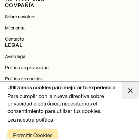
COMPAÑÍA
Sobre nosotros
Mi cuenta
Contacto
LEGAL
Aviso legal
Política de privacidad
Política de cookies
NEWSLETTER
Utilizamos cookies para mejorar tu experiencia.
Para cumplir con la nueva directiva sobre
Suscríbete y entérate de todas nuestras novedades,
lanzamientos y proyectos de iluminación.
privacidad electrónica, necesitamos el
consentimiento para utilizar tus cookies.
Suscribirme
Lea nuestra política
Permitir Cookies