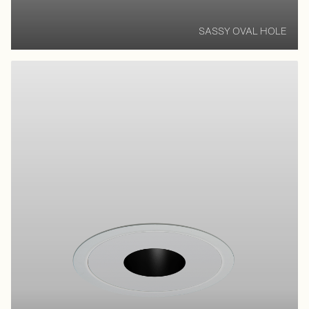
SASSY OVAL HOLE