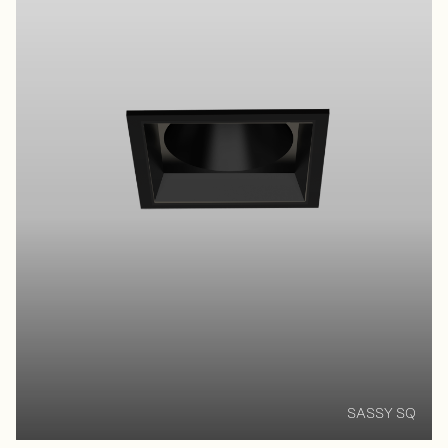
SASSY SQ