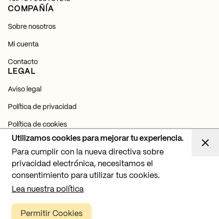
COMPAÑÍA
Sobre nosotros
Mi cuenta
Contacto
LEGAL
Aviso legal
Política de privacidad
Política de cookies
NEWSLETTER
Utilizamos cookies para mejorar tu experiencia.
Para cumplir con la nueva directiva sobre
Suscríbete y entérate de todas nuestras novedades,
lanzamientos y proyectos de iluminación.
privacidad electrónica, necesitamos el
consentimiento para utilizar tus cookies.
Suscribirme
Lea nuestra política
Permitir Cookies