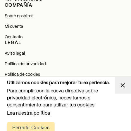
COMPAÑÍA
Sobre nosotros
Mi cuenta
Contacto
LEGAL
Aviso legal
Política de privacidad
Política de cookies
NEWSLETTER
Utilizamos cookies para mejorar tu experiencia.
Para cumplir con la nueva directiva sobre
Suscríbete y entérate de todas nuestras novedades,
lanzamientos y proyectos de iluminación.
privacidad electrónica, necesitamos el
consentimiento para utilizar tus cookies.
Suscribirme
Lea nuestra política
Permitir Cookies