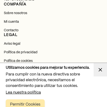
COMPAÑÍA
Sobre nosotros
Mi cuenta
Contacto
LEGAL
Aviso legal
Política de privacidad
Política de cookies
NEWSLETTER
Utilizamos cookies para mejorar tu experiencia.
Para cumplir con la nueva directiva sobre
Suscríbete y entérate de todas nuestras novedades,
lanzamientos y proyectos de iluminación.
privacidad electrónica, necesitamos el
consentimiento para utilizar tus cookies.
Suscribirme
Lea nuestra política
Permitir Cookies