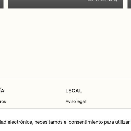
ÍA
LEGAL
ros
Aviso legal
Política de privacidad
dad electrónica, necesitamos el consentimiento para utilizar
Política de cookies