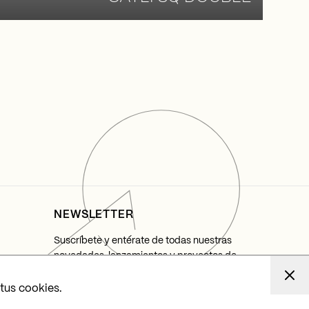
NEWSLETTER
Suscríbete y entérate de todas nuestras
novedades, lanzamientos y proyectos de
iluminación.
 tus cookies.
Suscribirme