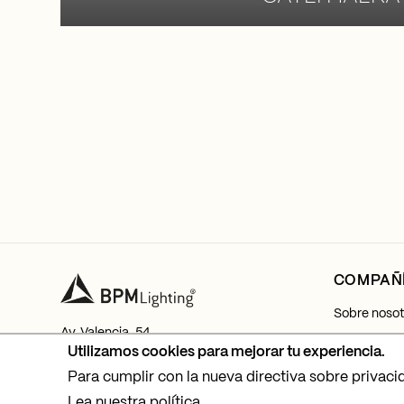
COMPAÑ
Sobre nosot
Av. Valencia, 54
Mi cuenta
Utilizamos cookies para mejorar tu experiencia.
03770 El Verger, Alicante
Tel.
+34 965 781 218
Para cumplir con la nueva directiva sobre privaci
Contacto
Lea nuestra política