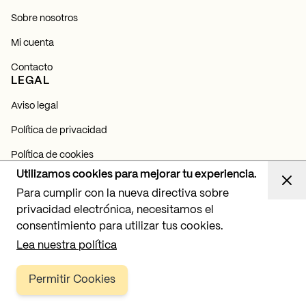
Sobre nosotros
Mi cuenta
Contacto
LEGAL
Aviso legal
Política de privacidad
Política de cookies
NEWSLETTER
Utilizamos cookies para mejorar tu experiencia.
Para cumplir con la nueva directiva sobre
Suscríbete y entérate de todas nuestras novedades,
lanzamientos y proyectos de iluminación.
privacidad electrónica, necesitamos el
consentimiento para utilizar tus cookies.
Suscribirme
Lea nuestra política
Permitir Cookies
Copyright © 2026 BPM Lighting, SL. Todos los derechos reservados.