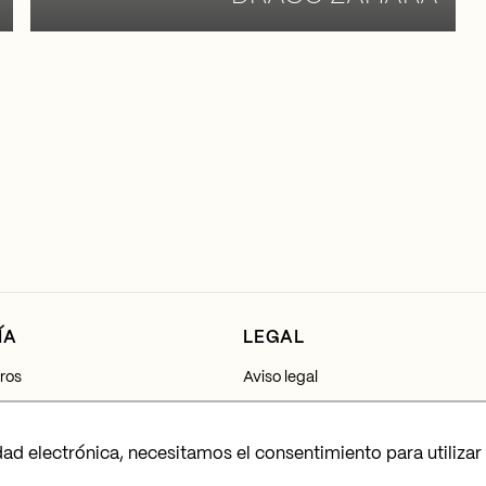
ÍA
LEGAL
ros
Aviso legal
Política de privacidad
dad electrónica, necesitamos el consentimiento para utilizar
Política de cookies