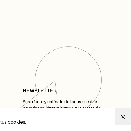
NEWSLETTER
Suscríbete y entérate de todas nuestras
novedades, lanzamientos y proyectos de
iluminación.
 tus cookies.
Suscribirme