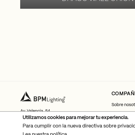
COMPAÑ
Sobre nosot
Av. Valencia, 54
Mi cuenta
Utilizamos cookies para mejorar tu experiencia.
03770 El Verger, Alicante
Tel.
+34 965 781 218
Para cumplir con la nueva directiva sobre privaci
Contacto
Lea nuestra política