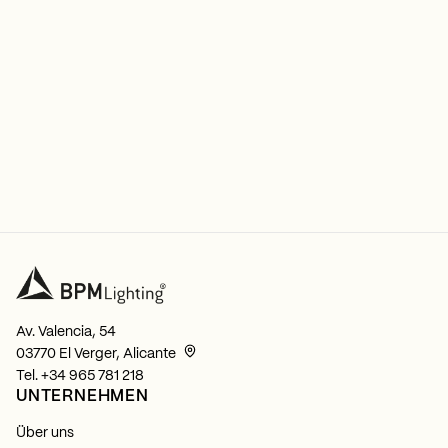
Av. Valencia, 54
03770 El Verger, Alicante
Tel.
+34 965 781 218
UNTERNEHMEN
Über uns