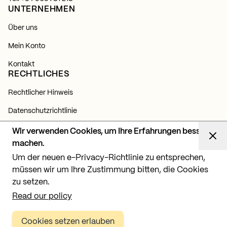
UNTERNEHMEN
Über uns
Mein Konto
Kontakt
RECHTLICHES
Rechtlicher Hinweis
Datenschutzrichtlinie
Cookie-Richtlinie
Wir verwenden Cookies, um Ihre Erfahrungen besser
NEWSLETTER
machen.
Um der neuen e-Privacy-Richtlinie zu entsprechen,
Abonnieren Sie sich und erfahren Sie alles über unsere
Neuigkeiten, Produkte und Lichtprojekte.
müssen wir um Ihre Zustimmung bitten, die Cookies
zu setzen.
Abonnieren
Read our policy
Cookies setzen erlauben