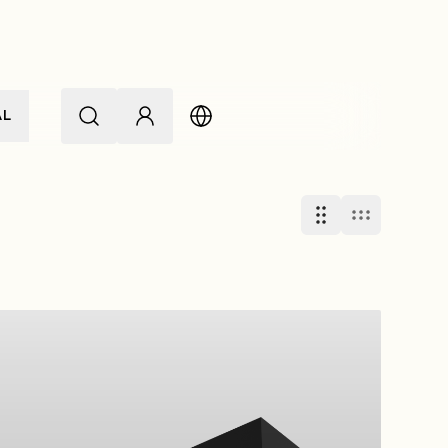
AL
3 Spa
6 c