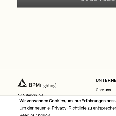
UNTERN
Über uns
Av. Valencia, 54
Mein Konto
Wir verwenden Cookies, um Ihre Erfahrungen bes
03770 El Verger, Alicante
Tel.
+34 965 781 218
Um der neuen e-Privacy-Richtlinie zu entsprechen
Kontakt
Read our policy