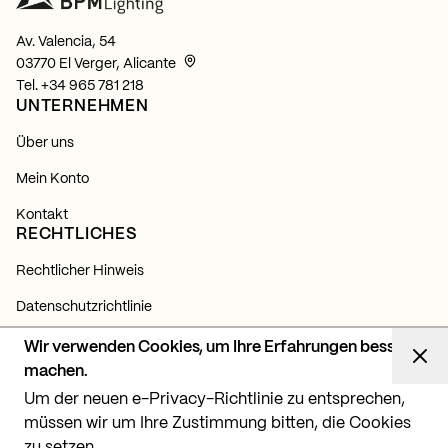
Av. Valencia, 54
03770 El Verger, Alicante
Tel.
+34 965 781 218
UNTERNEHMEN
Über uns
Mein Konto
Kontakt
RECHTLICHES
Rechtlicher Hinweis
Datenschutzrichtlinie
Cookie-Richtlinie
Wir verwenden Cookies, um Ihre Erfahrungen besser
NEWSLETTER
machen.
Um der neuen e-Privacy-Richtlinie zu entsprechen,
Abonnieren Sie sich und erfahren Sie alles über unsere
Neuigkeiten, Produkte und Lichtprojekte.
müssen wir um Ihre Zustimmung bitten, die Cookies
zu setzen.