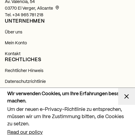
Av. Valencia, 54
03770 El Verger, Alicante
Tel.
+34 965 781 218
UNTERNEHMEN
Über uns
Mein Konto
Kontakt
RECHTLICHES
Rechtlicher Hinweis
Datenschutzrichtlinie
Cookie-Richtlinie
Wir verwenden Cookies, um Ihre Erfahrungen besser
NEWSLETTER
machen.
Um der neuen e-Privacy-Richtlinie zu entsprechen,
Abonnieren Sie sich und erfahren Sie alles über unsere
Neuigkeiten, Produkte und Lichtprojekte.
müssen wir um Ihre Zustimmung bitten, die Cookies
zu setzen.
Abonnieren
Read our policy