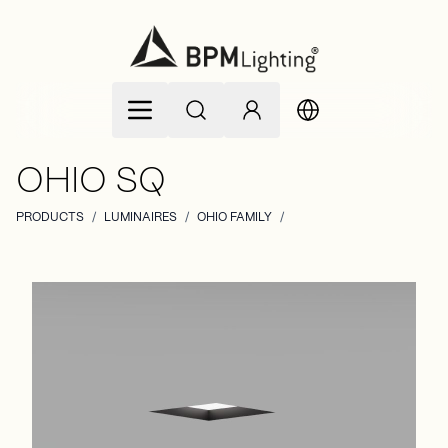
Zum Inhalt springen
OHIO SQ
PRODUCTS
/
LUMINAIRES
/
OHIO FAMILY
/