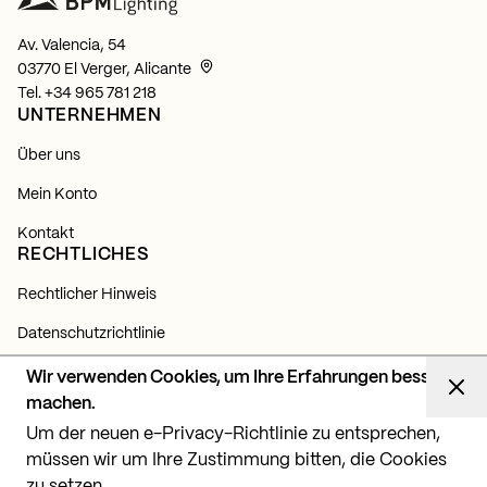
Av. Valencia, 54
03770 El Verger, Alicante
Tel.
+34 965 781 218
UNTERNEHMEN
Über uns
Mein Konto
Kontakt
RECHTLICHES
Rechtlicher Hinweis
Datenschutzrichtlinie
Cookie-Richtlinie
Wir verwenden Cookies, um Ihre Erfahrungen besser
NEWSLETTER
machen.
Um der neuen e-Privacy-Richtlinie zu entsprechen,
Abonnieren Sie sich und erfahren Sie alles über unsere
Neuigkeiten, Produkte und Lichtprojekte.
müssen wir um Ihre Zustimmung bitten, die Cookies
zu setzen.