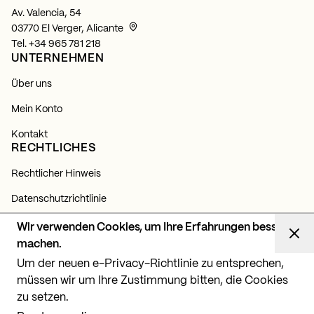
Av. Valencia, 54
03770 El Verger, Alicante
Tel.
+34 965 781 218
UNTERNEHMEN
Über uns
Mein Konto
Kontakt
RECHTLICHES
Rechtlicher Hinweis
Datenschutzrichtlinie
Cookie-Richtlinie
Wir verwenden Cookies, um Ihre Erfahrungen besser
NEWSLETTER
machen.
Um der neuen e-Privacy-Richtlinie zu entsprechen,
Abonnieren Sie sich und erfahren Sie alles über unsere
Neuigkeiten, Produkte und Lichtprojekte.
müssen wir um Ihre Zustimmung bitten, die Cookies
zu setzen.
Abonnieren