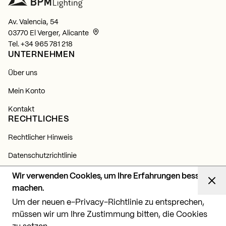
Av. Valencia, 54
03770 El Verger, Alicante
Tel.
+34 965 781 218
UNTERNEHMEN
Über uns
Mein Konto
Kontakt
RECHTLICHES
Rechtlicher Hinweis
Datenschutzrichtlinie
Cookie-Richtlinie
Wir verwenden Cookies, um Ihre Erfahrungen besser
NEWSLETTER
machen.
Um der neuen e-Privacy-Richtlinie zu entsprechen,
Abonnieren Sie sich und erfahren Sie alles über unsere
Neuigkeiten, Produkte und Lichtprojekte.
müssen wir um Ihre Zustimmung bitten, die Cookies