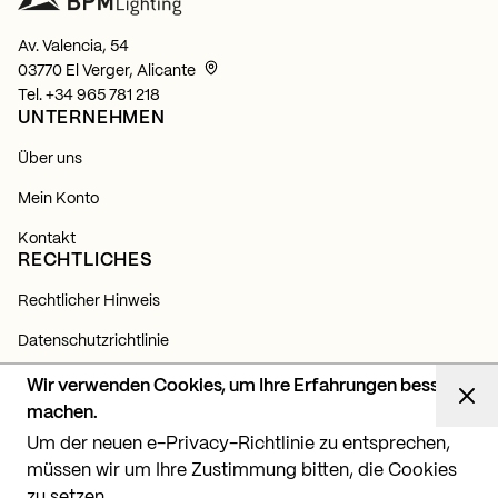
Av. Valencia, 54
03770 El Verger, Alicante
Tel.
+34 965 781 218
UNTERNEHMEN
Über uns
Mein Konto
Kontakt
RECHTLICHES
Rechtlicher Hinweis
Datenschutzrichtlinie
Cookie-Richtlinie
Wir verwenden Cookies, um Ihre Erfahrungen besser
NEWSLETTER
machen.
Um der neuen e-Privacy-Richtlinie zu entsprechen,
Abonnieren Sie sich und erfahren Sie alles über unsere
Neuigkeiten, Produkte und Lichtprojekte.
müssen wir um Ihre Zustimmung bitten, die Cookies
zu setzen.