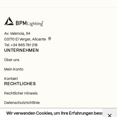
Av. Valencia, 54
03770 El Verger, Alicante
Tel.
+34 965 781 218
UNTERNEHMEN
Über uns
Mein Konto
Kontakt
RECHTLICHES
Rechtlicher Hinweis
Datenschutzrichtlinie
Cookie-Richtlinie
Wir verwenden Cookies, um Ihre Erfahrungen besser